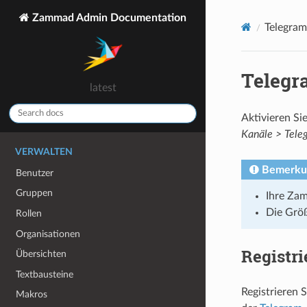
Zammad Admin Documentation
Telegram
Telegr
latest
Aktivieren Si
Kanäle > Tele
VERWALTEN
Bemerku
Benutzer
Gruppen
Ihre Za
Die Grö
Rollen
Organisationen
Registri
Übersichten
Textbausteine
Registrieren 
Makros