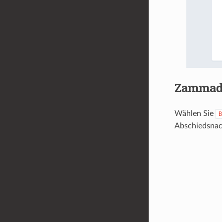
Zammad 
Wählen Sie
B
Abschiedsnach