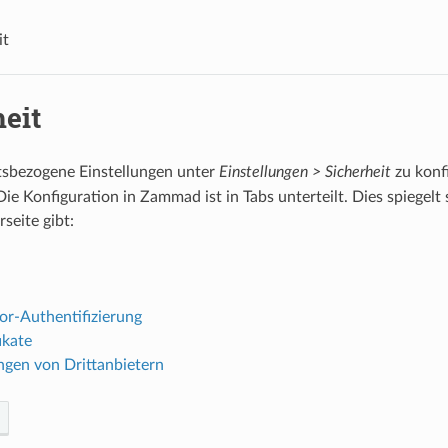
it
eit
tsbezogene Einstellungen unter
Einstellungen > Sicherheit
zu konfi
 Die Konfiguration in Zammad ist in Tabs unterteilt. Dies spiegel
seite gibt:
or-Authentifizierung
ikate
en von Drittanbietern