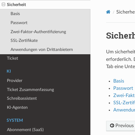
Sicherheit
Sicherhe
Basis
Passwort
Zwei-Faktor-Authentifizierung
Sicherh
SSL-Zertifikate
Anwendungen von Drittanbietern
Um sicherhei
Ticket
erforderlich.
Tab eine Unter
KI
Provider
Basis
Passwort
Ticket Zusammenfassung
Zwei-Fakt
Schreibassistent
SSL-Zertif
KI-Agenten
Anwendung
SYSTEM
Previous
Abonnement (SaaS)